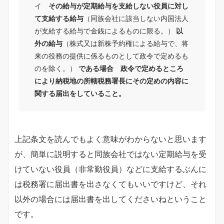
イ
その給与が定期給与を支給しない役員に対し
て支給する給与
（同族会社に該当しない内国法人
が支給する給与で金銭によるものに限る。）
以
外の給与
（株式又は新株予約権による給与で、将
来の役務の提供に係るものとして政令で定めるも
のを除く。）
である場合
政令で定めるところ
により納税地の所轄税務署長にその定めの内容に
関する届出をしていること。
上記条文を読んでもよく意味がわからないと思います
が、簡単に説明すると同族会社ではない定期給与を受
けていない役員（非常勤役員）などに支給するぶんに
は税務署に届出書を出さなくてもいいですけど、それ
以外の場合には届出書を出してくださいねということ
です。