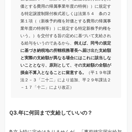
価とする費用の帰属事業年度の特例））に規定す
る特定譲渡制限付株式若しくは法第５４ 条の２
第１項（（新株予約権を対価とする費用の帰属事
業年度の特例等））に規定する特定新株予約権を
いう。）を交付する旨の定めに基づいて支給され
る給与をいうのであるから、
例えば、同号の規定
に基づき納税地の所轄税務署長へ届け出た支給額
と実際の支給額が異なる場合にはこれに該当しな
いこととなり、原則として、その支給額の全額が
損金不算入となることに留意する。
（平１９年課
法２－３「二十二」により追加、平２９年課法２
－１７「十二」により改正）
Ｑ3.年に何回まで支給していいの？
条文上特に定めはありませんが、「事前確定届出給与