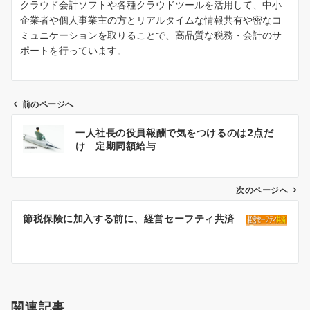
クラウド会計ソフトや各種クラウドツールを活用して、中小
企業者や個人事業主の方とリアルタイムな情報共有や密なコ
ミュニケーションを取りることで、高品質な税務・会計のサ
ポートを行っています。
前のページへ
投
一人社長の役員報酬で気をつけるのは2点だ
稿
け 定期同額給与
ナ
ビ
ゲ
次のページへ
ー
節税保険に加入する前に、経営セーフティ共済
シ
ョ
ン
関連記事