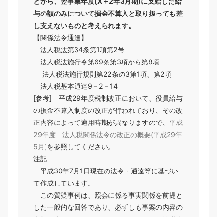
とから、翌事業年度(X＋2年3月期)に支給した給
与の額のみについて損金不算入と取り扱っても差
し支えないものと考えられます。
【関係法令通達】
法人税法第34条第1項第2号
法人税法施行令第69条第3項から第8項
法人税法施行規則第22条の3第1項、第2項
法人税基本通達9－2－14
[参考] 平成29年度税制改正において、役員給与
の損金不算入制度の改正が行われており、その改
正内容によって適用時期が異なりますので、
平成
29年度 法人税関係法令の改正の概要(平成29年
5月)
を参照してください。
注記
平成30年7月1日現在の法令・通達等に基づい
て作成しています。
この質疑事例は、照会に係る事実関係を前提と
した一般的な回答であり、必ずしも事案の内容の