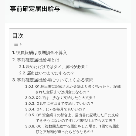
目次
役員報酬は原則損金不算入
事前確定届出給与とは
決めただけではダメ、届出が必要！
届出はいつまでにするの？
事前確定届出給与についてよくある質問
Q1.届出書に記載された金額より多く払ったら、記載
された金額までは損金になるの？
Q2.では、少なく支給したら大丈夫？
Ｑ3.年に何回まで支給していいの？
Ｑ4．じゃあ毎月でもいいの？
Ｑ5.資金繰りの都合上、届出書に記載した日に支給
できそうにないのですけど未払計上でも大丈夫？
Ｑ6．複数回支給する届出をした場合、1回でも届出
額と支給額が違ったらどうなるの？