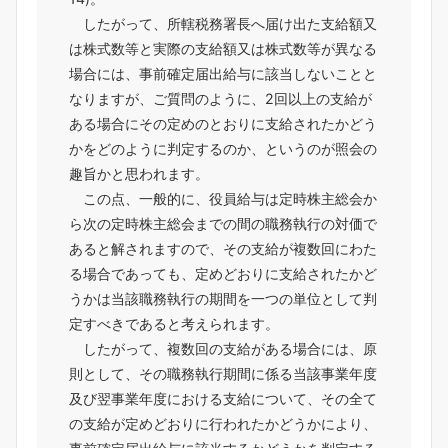
したがって、所轄税務署長へ届け出た支給額又
は株式数等と実際の支給額又は株式数等が異なる
場合には、事前確定届出給与に該当しないことと
なりますが、ご質問のように、2回以上の支給が
ある場合にその定めのとおりに支給されたかどう
かをどのように判定するのか、というのが照会の
趣旨かと思われます。
この点、一般的に、役員給与は定時株主総会か
ら次の定時株主総会までの間の職務執行の対価で
あると解されますので、その支給が複数回にわた
る場合であっても、定めどおりに支給されたかど
うかは当該職務執行の期間を一つの単位として判
定すべきであると考えられます。
したがって、複数回の支給がある場合には、原
則として、その職務執行期間に係る当該事業年度
及び翌事業年度における支給について、その全て
の支給が定めどおりに行われたかどうかにより、