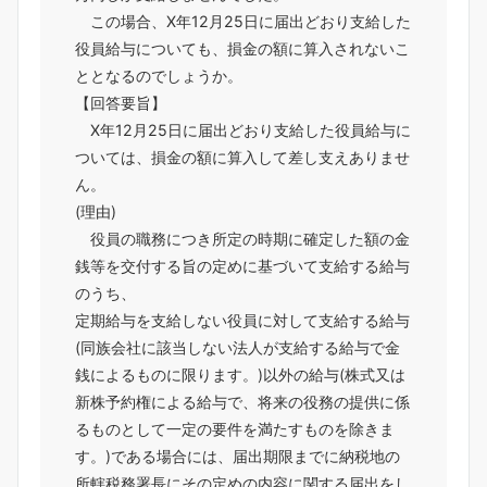
この場合、X年12月25日に届出どおり支給した
役員給与についても、損金の額に算入されないこ
ととなるのでしょうか。
【回答要旨】
X年12月25日に届出どおり支給した役員給与に
ついては、損金の額に算入して差し支えありませ
ん。
(理由)
役員の職務につき所定の時期に確定した額の金
銭等を交付する旨の定めに基づいて支給する給与
のうち、
定期給与を支給しない役員に対して支給する給与
(同族会社に該当しない法人が支給する給与で金
銭によるものに限ります。)以外の給与(株式又は
新株予約権による給与で、将来の役務の提供に係
るものとして一定の要件を満たすものを除きま
す。)である場合には、届出期限までに納税地の
所轄税務署長にその定めの内容に関する届出をし