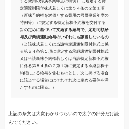
する費用の帰属事業年度の特例） に規定する特
定譲渡制限付株式若しくは第５４条の２第１項
（新株予約権を対価とする費用の帰属事業年度の
特例等） に規定する特定新株予約権を交付する
旨の定め
に基づいて支給する給与で、定期同額給
与及び業績連動給与のいずれにも該当しないもの
（当該株式若しくは当該特定譲渡制限付株式に係
る第５４条第１項に規定する承継譲渡制限付株式
又は当該新株予約権若しくは当該特定新株予約権
に係る第５４条の２第１項に規定する承継新株予
約権による給与を含むものとし、次に掲げる場合
に該当する場合にはそれぞれ次に定める要件を満
たすものに限る。）
上記の条文は大変わかりづらいので太字の部分だけ読
んでください。