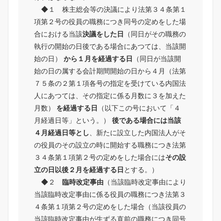
◆１ 株主総会等の決議により法第３４条第１
項第２号の役員の職務につき同号の定めをした場
合における当該
決議をした日
（同日がその職務の
執行の開始の日後である場合にあつては、当該開
始の日）
から１月を経過する日
（同日が当該開
始の日の属する会計期間開始の日から４月（法第
７５条の２第１項各号の指定を受けている内国法
人にあつては、その指定に係る月数に３を加えた
月数）
を経過する日
（以下この号において「４
月経過日等」という。）
後である場合には当該
４月経過日等とし
、新たに設立した内国法人がそ
の役員のその設立の時に開始する職務につき法第
３４条第１項第２号の定めをした場合には
その設
立の日以後２月を経過する日
とする。）
◆２
臨時改定事由
（当該臨時改定事由により
当該臨時改定事由に係る役員の職務につき法第３
４条第１項第２号の定めをした場合（当該役員の
当該臨時改定事由が生ずる直前の職務につき同号