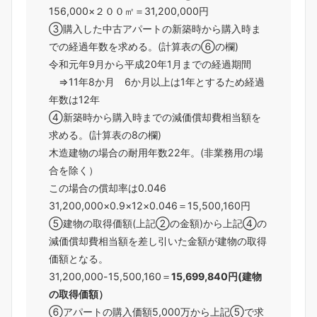
156,000×２００㎡＝31,200,000円
③購入した中古アパートの新築時から購入時ま
での経過年数を求める。(計算表の⑥の欄)
令和元年9月から平成20年1月までの経過期間
⇒11年8か月 6か月以上は1年とするため経過
年数は12年
④新築時から購入時までの減価償却費相当額を
求める。(計算表の8の欄)
木造建物の場合の耐用年数22年。(非業務用の場
合を除く）
この場合の償却率は0.046
31,200,000×0.9×12×0.046＝15,500,160円
⑤建物の取得価額(上記②の金額)から上記④の
減価償却費相当額を差し引いた金額が建物の取得
価額となる。
31,200,000-15,500,160＝
15,699,840円(建物
の取得価額）
⑥アパートの購入価額5,000万から上記⑤で求