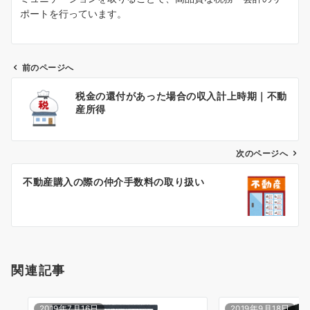
ポートを行っています。
前のページへ
投
税金の還付があった場合の収入計上時期｜不動
稿
産所得
ナ
ビ
ゲ
次のページへ
ー
不動産購入の際の仲介手数料の取り扱い
シ
ョ
ン
関連記事
2019年7月16日
2019年9月18日