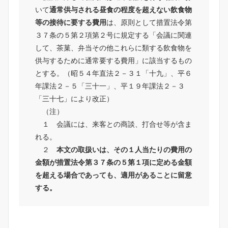
いて
通常供与される昼食の程度を超えない飲食物
等の接待に要する費用
は、原則として措置法令第
３７条の５第２項第２号に規定する「会議に関連
して、茶菓、弁当その他これらに類する飲食物を
供与するために通常要する費用」に該当するもの
とする。（昭５４年直法２－３１「十九」、平６
年課法２－５「三十一」、平１９年課法２－３
「三十七」により改正）
（注）
１ 会議には、来客との商談、打合せ等が含ま
れる。
２
本文の取扱いは、その１人当たりの費用の
金額が措置法令第３７条の５第１項に定める金額
を超える場合であっても、適用があることに留意
する。