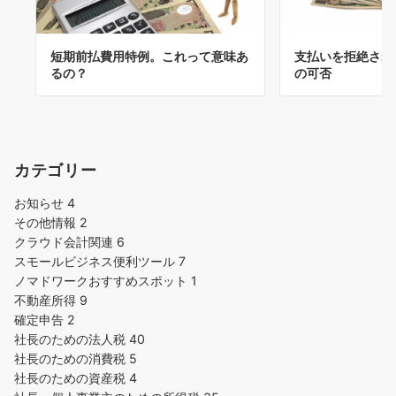
短期前払費用特例。これって意味あ
支払いを拒絶され
るの？
の可否
カテゴリー
お知らせ
4
その他情報
2
クラウド会計関連
6
スモールビジネス便利ツール
7
ノマドワークおすすめスポット
1
不動産所得
9
確定申告
2
社長のための法人税
40
社長のための消費税
5
社長のための資産税
4