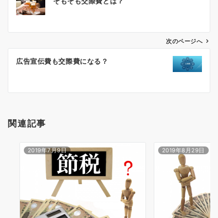
そもそも交際費とは？
稿
ナ
ビ
ゲ
次のページへ
ー
広告宣伝費も交際費になる？
シ
ョ
ン
関連記事
2019年7月9日
2019年8月29日