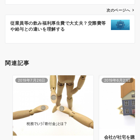
ビ
ゲ
次のページへ
ー
従業員等の飲み福利厚生費で大丈夫？交際費等
シ
や給与との違いを理解する
ョ
ン
関連記事
2019年7月26日
2019年6月21日
会社が社宅を購入