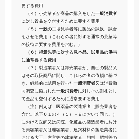
要する費用
（４）小売業者が商品の購入をした
一般消費者
に対し景品を交付するために要する費用
（５）
一般の
工場見学者等に製品の試飲、試食
をさせる費用（これらの者に対する通常の茶菓等
の接待に要する費用を含む。）
（６）得意先等に対する見本品、試用品の供与
に通常要する費用
（７）製造業者又は卸売業者が、自己の製品又
はその取扱商品に関し、これらの者の依頼に基づ
き、継続的に試用を行った
一般消費者
又は消費動
向調査に協力した
一般消費者
に対しその謝礼とし
て金品を交付するために通常要する費用
（注）例えば、医薬品の製造業者（販売業者を
含む。以下６１の４（１）－９において同じ。）
における医師又は病院、化粧品の製造業者におけ
る美容業者又は理容業者、建築材料の製造業者に
おける大工、左官等の建築業者、飼料、肥料等の