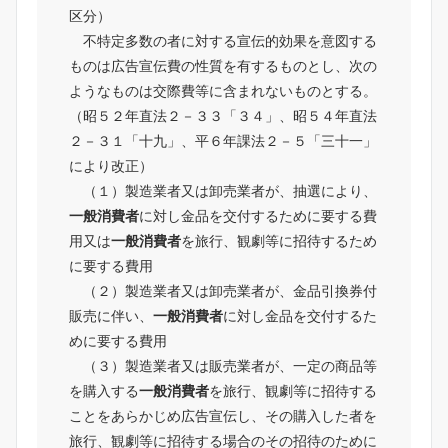
区分）
不特定多数の者に対する宣伝的効果を意図する
ものは広告宣伝費の性質を有するものとし、次の
ようなものは交際費等に含まれないものとする。
（昭５２年直法２－３３「３４」、昭５４年直法
２－３１「十九」、平６年課法２－５「三十一」
により改正）
（１）製造業者又は卸売業者が、抽選により、
一般消費者
に対し金品を交付するために要する費
用又は
一般消費者
を旅行、観劇等に招待するため
に要する費用
（２）製造業者又は卸売業者が、金品引換券付
販売に伴い、
一般消費者
に対し金品を交付するた
めに要する費用
（３）製造業者又は販売業者が、一定の商品等
を購入する
一般消費者
を旅行、観劇等に招待する
ことをあらかじめ広告宣伝し、その購入した者を
旅行、観劇等に招待する場合のその招待のために