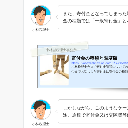
だきます。そもそも寄付金ってどんなも
募金とか、義捐金とか、あと町内会な...
また、寄付金となってしまった
金の種類では「一般寄付金」と
小林税理士
小林誠税理士事務所
寄付金の種類と限度額
https://kobayashitax-ac.com/法人税関係/k
小林税理士今まで寄付金課税についての
今までお話しした寄付金は寄付金の種類
いうものを前提としてお話させていただ
金には他にもいろいろと種類があるので
単にお話させていただきます。寄付金の
は、寄付の相手先に応じて以下のように
入額指定寄付金等(日本)国又は(日本の)
大臣指定のもの)、共同募金会、日本学..
しかしながら、このようなケー
途、通達で寄付金又は交際費等
小林税理士