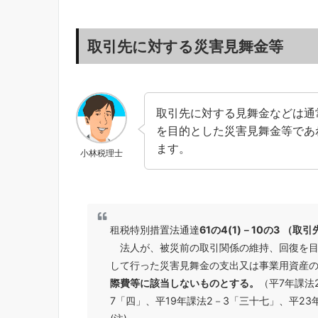
取引先に対する災害見舞金等
取引先に対する見舞金などは通
を目的とした災害見舞金等であ
ます。
小林税理士
租税特別措置法通達
61の4(1)－10の3
（取引
法人が、被災前の取引関係の維持、回復を目
して行った災害見舞金の支出又は事業用資産
際費等に該当しないものとする。
（平7年課法
7「四」、平19年課法2－3「三十七」、平23