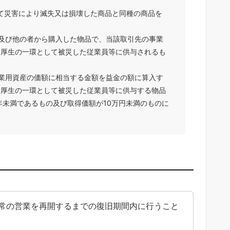
て災害により滅失又は損壊した商品と同種の商品を
及び他の者から購入した物品で、当該取引先の事業
利厚生の一環として被災した従業員等に供与されるも
業用資産の価額に相当する金額を益金の額に算入す
利厚生の一環として被災した従業員等に供与する物品
年未満であるもの及び取得価額が10万円未満のものに
常の営業を再開するまでの復旧期間内に行うこと