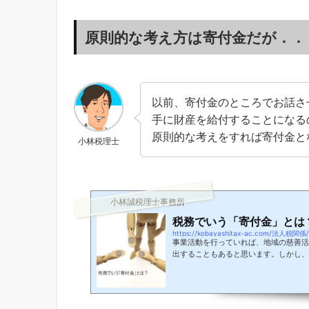
原則的な考え方は寄付金だが．．
以前、寄付金のところでお話さ
手に財産を給付することになる
原則的な考えをすれば寄付金と
小林税理士
小林誠税理士事務所
税務でいう「寄付金」とは
https://kobayashitax-ac.com/法人税関係/k
事業活動を行っていれば、地域の慈善活
出することもあると思います。しかし、
は、世間一般的にイメージされている寄
に思います。そこで今回は、税務(法人
んなものか、税務上の取扱いはどうなる
きます。寄付金とは？小林税理士今回は