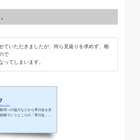
．
せていただきましたが、何ら見返りを求めず、相
ので
なってしまいます。
？
ihukin
動等への協力などから寄付金を支
税務でいうところの「寄付金」
付金とは、かなりズレがあるよう
税)でいうところの「寄付金」とはど
かなどについてお話させていただ
、寄付金についてお話させていた