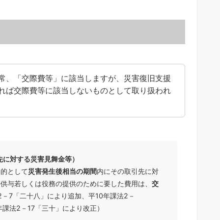
常、「交際費等」に該当しますが、災害復旧支援
れば交際費等に該当しないものとして取り扱われ
先に対する災害見舞金等）
的として
災害発生後相当の期間
内にその取引先に対
の供与若しくは役務の提供のために要した費用は、
交
2－7「二十八」により追加、平10年課法2－
年課法2－17「三十」により改正）