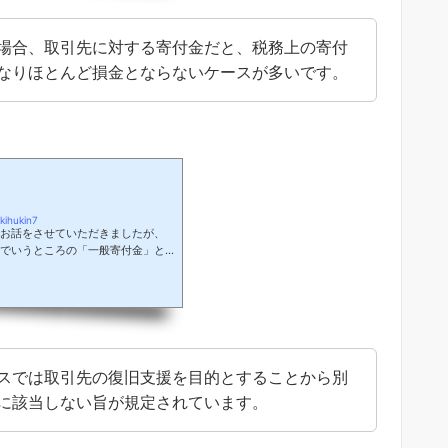
のをイメージされています？社長
場合、取引先に対する寄付金だと、税務上の寄付
なりほとんど損金とならないケースが多いです。
ihukin7
お話をさせていただきましたが、
でいうところの「一般寄付金」と
いておりました。小林税理士寄付
、今回は寄付金の種類について簡
種類小林税理士税務上の寄付金
分類されます。種類相手先損金算
地方公共団体、 日本赤十字社(財務
.
スでは取引先の復旧支援を目的とすることから別
に該当しない旨が規定されています。