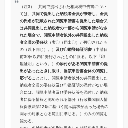
（注3） 共同で提出された相続税申告書につい
ては、
共同で提出した納税者全員が来署し、全員
の氏名が記載された閲覧申請書を提出した場合
又
は
共同提出した納税者の一部から閲覧申請がなさ
れた場合で、閲覧申請者以外の共同提出した納税
者全員の委任状
（実印（届出印）が押印されたも
の（以下同じ）。）
及び印鑑登録証明書
（申請日
前30日以内に発行されたものに限る。以下「印
鑑証明」という。）
の添付がある閲覧申請書の提
出があったときに限り、当該申告書全体の閲覧に
応ずる
こととし、閲覧申請者以外の共同提出した
納税者全員の委任状及び印鑑証明の添付がない場
合には、閲覧申請者及び委任状等を添付した納税
者に係る情報と認められる部分（行政機関個人情
報保護法第12条に基づく開示請求があった場合の
開示の対象となる範囲に準じる。）のみの閲覧を
認める。
なお、各納税者が各別に提出した相続税申告書に