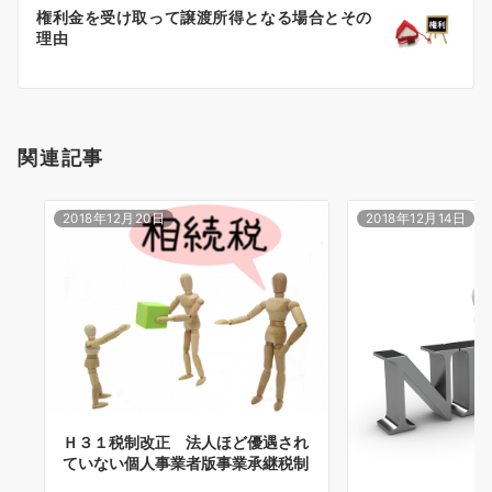
ー
権利金を受け取って譲渡所得となる場合とその
シ
理由
ョ
ン
関連記事
2018年12月20日
2018年12月14日
Ｈ３１税制改正 法人ほど優遇され
ていない個人事業者版事業承継税制