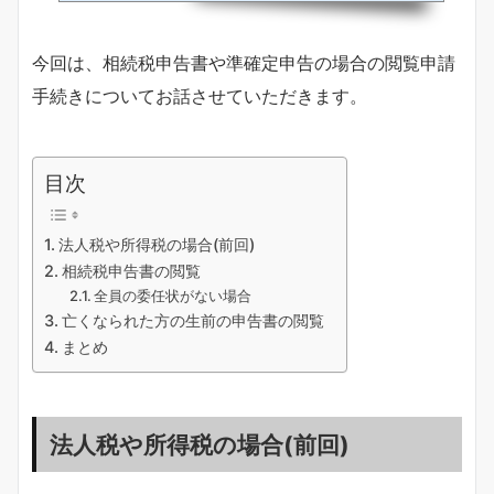
してしまった場合などで利用できる「申告書等閲覧サービス」につい
てご説明させていただきます。申告書等閲覧サービスとは？小林税理
士申告書等閲覧サービスとは、申告書や届出書などを作成するに当た
今回は、相続税申告書や準確定申告の場合の閲覧申請
り、過去に税務署に提出した申告書等の内容を確認する必要がある場...
手続きについてお話させていただきます。
目次
法人税や所得税の場合(前回)
相続税申告書の閲覧
全員の委任状がない場合
亡くなられた方の生前の申告書の閲覧
まとめ
法人税や所得税の場合(前回)